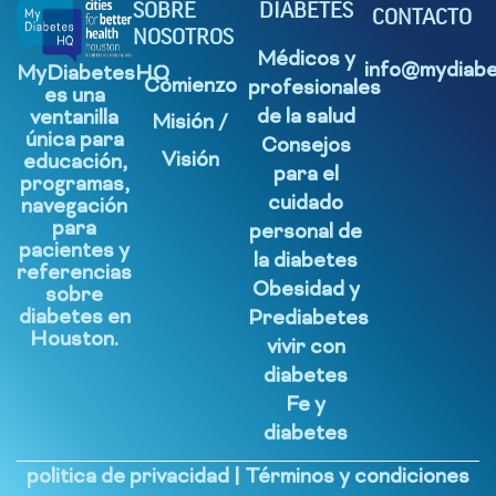
SOBRE
DIABETES
CONTACTO
NOSOTROS
Médicos y
info@mydiabe
MyDiabetesHQ
Comienzo
profesionales
es una
de la salud
ventanilla
Misión /
única para
Consejos
Visión
educación,
para el
programas,
cuidado
navegación
para
personal de
pacientes y
la diabetes
referencias
Obesidad y
sobre
diabetes en
Prediabetes
Houston.
vivir con
diabetes
Fe y
diabetes
politica de privacidad
|
Términos y condiciones