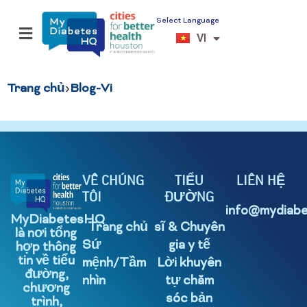
Select Language
EN
VI
ES
›
Trang chủ
Blog-Vi
VỀ CHÚNG
TIỂU
LIÊN HỆ
TÔI
ĐƯỜNG
info@mydiabe
MyDiabetesHQ
Trang chủ
sĩ & Chuyên
là nơi tổng
Sứ
gia y tế
hợp thông
tin về tiểu
mệnh/Tầm
Lời khuyên
đường,
nhìn
tự chăm
chương
sóc bản
trình,